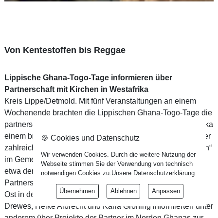
Von Kentestoffen bis Reggae
Lippische Ghana-Togo-Tage informieren über
Partnerschaft mit Kirchen in Westafrika
Kreis Lippe/Detmold. Mit fünf Veranstaltungen an einem
Wochenende brachten die Lippischen Ghana-Togo-Tage die
partnerschaftliche Verbindung mit zwei Kirchen in Westafrika
einem breiteren Publikum nahe. Einen guten Überblick über
🍪 Cookies und Datenschutz
zahlreiche Initiativen bot dabei der „Markt der Möglichkeiten“
Wir verwenden Cookies. Durch die weitere Nutzung der
im Gemeindehaus am Markt in Detmold. Hier präsentierte
Webseite stimmen Sie der Verwendung von technisch
etwa der Gastgeber des Marktes, der
notwendigen Cookies zu.
Unsere Datenschutzerklärung
Partnerschaftsausschuss Nordghana der Klassen Süd und
Übernehmen
Ablehnen
Anpassen
Ost in der Lippischen Landeskirche, seine Arbeit. Elke
Drewes, Heike Albrecht und Karla Gröning informierten unter
anderem über Projekte der Partner im Norden Ghanas zur