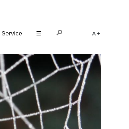
Service
☰
-
A
+