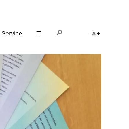
Service
☰
-
A
+