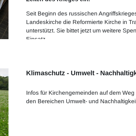
Seit Beginn des russischen Angriffskriege
Landeskirche die Reformierte Kirche in T
unterstützt. Sie bittet jetzt um weitere Sp
Einsatz.
Über ihre Partnerschaft mit der Reformiert
Reformierten Kirche in Rumänien (Siebenbür
Lippische Landeskirche auch mit den and
Klimaschutz - Umwelt - Nachhaltigk
Karpatenbeckens eng verbunden. Aufgrund 
besonders für die Reformierten Kirche in
Infos für Kirchengemeinden auf dem Weg z
an diese Kirche weitergeleitet.
den Bereichen Umwelt- und Nachhaltigkeit