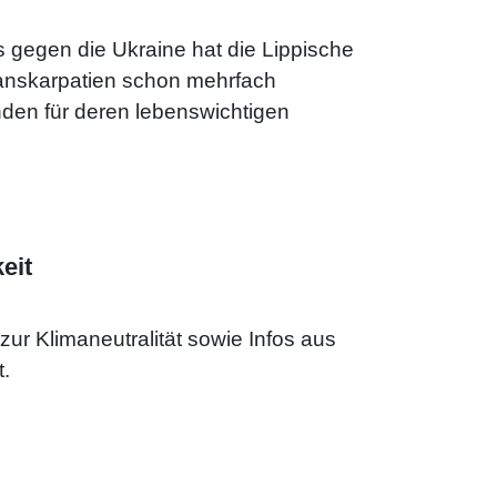
s gegen die Ukraine hat die Lippische
ranskarpatien schon mehrfach
enden für deren lebenswichtigen
en Kirche in Ungarn und mit der
ger Kirchendistrikt) fühlt sich die
eren Reformierten Kirchen des
eit
der Kriegssituation gilt dies
 Transkarpatien. Ihre Spenden werden
ur Klimaneutralität sowie Infos aus
.