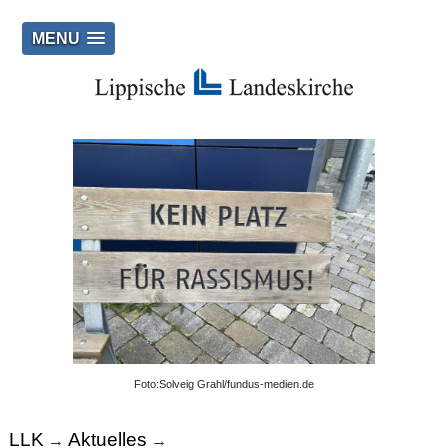
MENU
Foto:Solveig Grahl/fundus-medien.de
LLK
Aktuelles
→
→