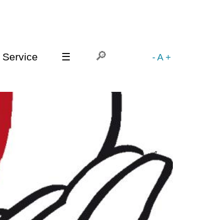
Service
☰
-
A
+