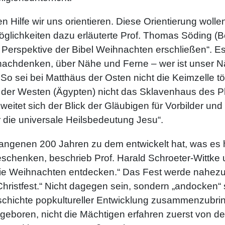
en Hilfe wir uns orientieren. Diese Orientierung wolle
. Möglichkeiten dazu erläuterte Prof. Thomas Söding 
r Perspektive der Bibel Weihnachten erschließen“. 
achdenken, über Nähe und Ferne – wer ist unser Nä
 sei bei Matthäus der Osten nicht die Keimzelle t
d der Westen (Ägypten) nicht das Sklavenhaus des 
weitet sich der Blick der Gläubigen für Vorbilder u
ür die universale Heilsbedeutung Jesu“.
ngenen 200 Jahren zu dem entwickelt hat, was es heu
henken, beschrieb Prof. Harald Schroeter-Wittke u
gie Weihnachten entdecken.“ Das Fest werde nahezu
 Christfest.“ Nicht dagegen sein, sondern „andocken“ 
chichte popkultureller Entwicklung zusammenzubrin
geboren, nicht die Mächtigen erfahren zuerst von de