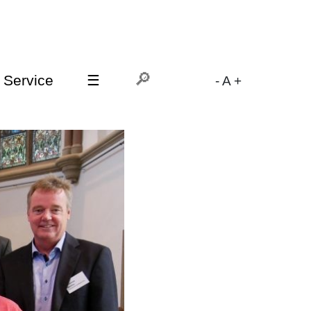
Service
☰
-
A
+