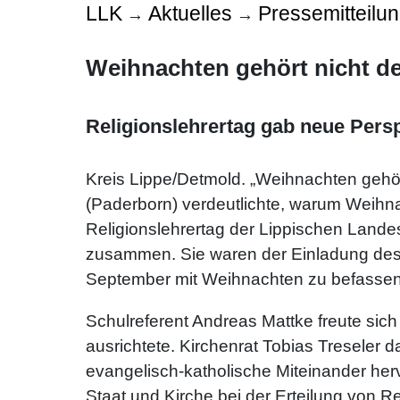
LLK
Aktuelles
Pressemitteilu
→
→
Weihnachten gehört nicht d
Religionslehrertag gab neue Persp
Kreis Lippe/Detmold. „Weihnachten gehört
(Paderborn) verdeutlichte, warum Weihn
Religionslehrertag der Lippischen Landes
zusammen. Sie waren der Einladung des R
September mit Weihnachten zu befassen
Schulreferent Andreas Mattke freute sich
ausrichtete. Kirchenrat Tobias Treseler d
evangelisch-katholische Miteinander herv
Staat und Kirche bei der Erteilung von Re