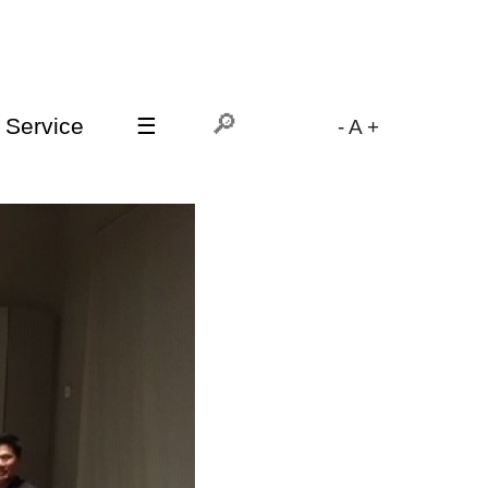
Service
☰
-
A
+