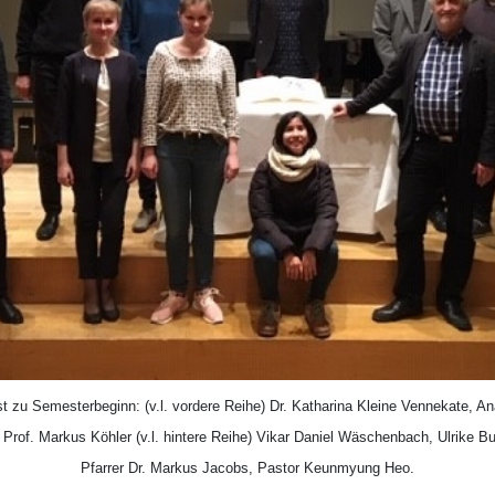
t zu Semesterbeginn: (v.l. vordere Reihe) Dr. Katharina Kleine Vennekate, 
il, Prof. Markus Köhler (v.l. hintere Reihe) Vikar Daniel Wäschenbach, Ulrike
Pfarrer Dr. Markus Jacobs, Pastor Keunmyung Heo.