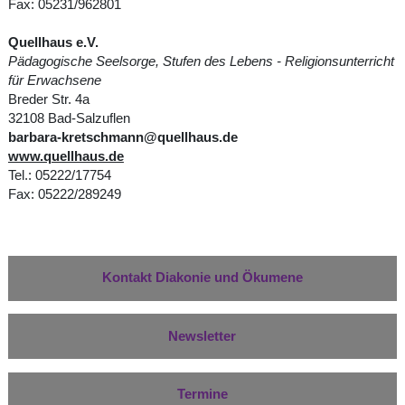
Fax: 05231/962801
Quellhaus e.V.
Pädagogische Seelsorge, Stufen des Lebens - Religionsunterricht
für Erwachsene
Breder Str. 4a
32108 Bad-Salzuflen
barbara-kretschmann@quellhaus.de
www.quellhaus.de
Tel.: 05222/17754
Fax: 05222/289249
Kontakt Diakonie und Ökumene
Newsletter
Termine