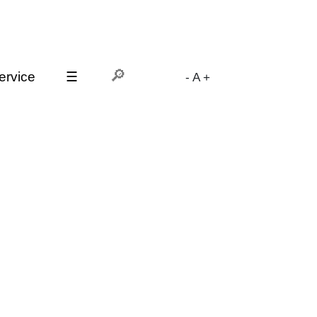
ervice
☰
-
A
+