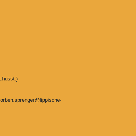
chusst.)
 torben.sprenger@lippische-