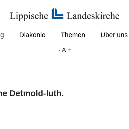
ng
Diakonie
Themen
Über uns
-
A
+
che Detmold-luth.