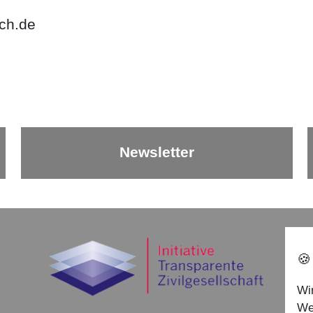
ch.de
Newsletter
🍪
Wi
We