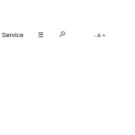
Service
☰
-
A
+